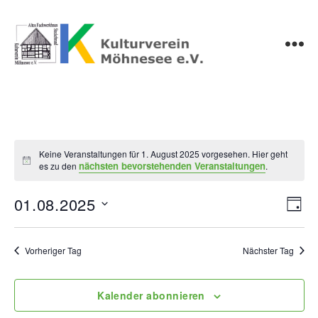
Kulturverein
Möhnesee
e.V.
Keine Veranstaltungen für 1. August 2025 vorgesehen. Hier geht
H
nächsten bevorstehenden Veranstaltungen
es zu den
.
i
n
w
01.08.2025
A
V
T
e
D
i
a
e
n
s
a
g
r
t
Vorheriger Tag
Nächster Tag
s
u
a
m
i
w
Kalender abonnieren
n
ä