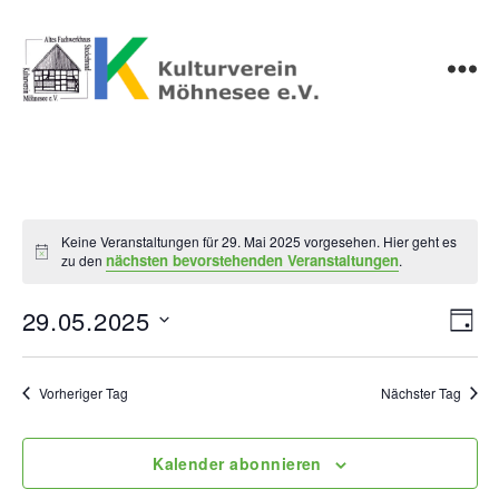
Kulturverein
Möhnesee
e.V.
Keine Veranstaltungen für 29. Mai 2025 vorgesehen. Hier geht es
H
nächsten bevorstehenden Veranstaltungen
zu den
.
i
n
w
29.05.2025
A
V
T
e
D
i
a
e
n
s
a
g
r
t
Vorheriger Tag
Nächster Tag
s
u
a
m
i
w
Kalender abonnieren
n
ä